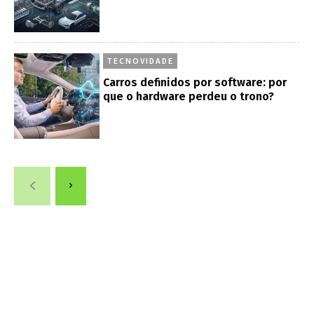
TECNOVIDADE
Carros definidos por software: por
que o hardware perdeu o trono?