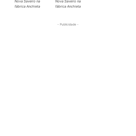
Nova Saveiro na
Nova Saveiro na
fábrica Anchieta
fábrica Anchieta
- Publicidade -