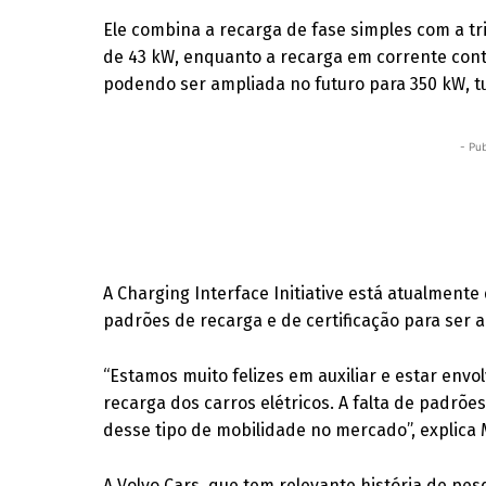
Ele combina a recarga de fase simples com a t
de 43 kW, enquanto a recarga em corrente cont
podendo ser ampliada no futuro para 350 kW, t
- Pub
A Charging Interface Initiative está atualment
padrões de recarga e de certificação para ser 
“Estamos muito felizes em auxiliar e estar envo
recarga dos carros elétricos. A falta de padrõ
desse tipo de mobilidade no mercado”, explica
A Volvo Cars, que tem relevante história de pe