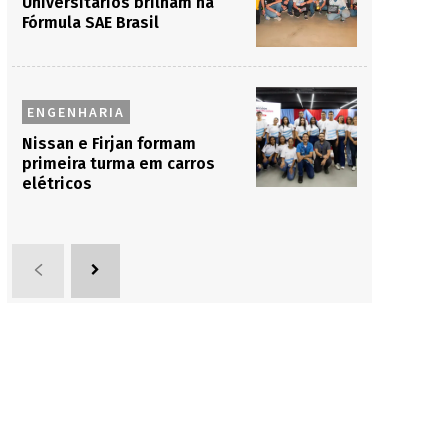
Universitários brilham na
Fórmula SAE Brasil
ENGENHARIA
Nissan e Firjan formam
primeira turma em carros
elétricos