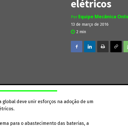
elétricos
Equipe Mecânica Onl
Por
13 de março de 2016
2
min
va global deve unir esforços na adoção de um
tricos.
stema para o abastecimento das baterias, a