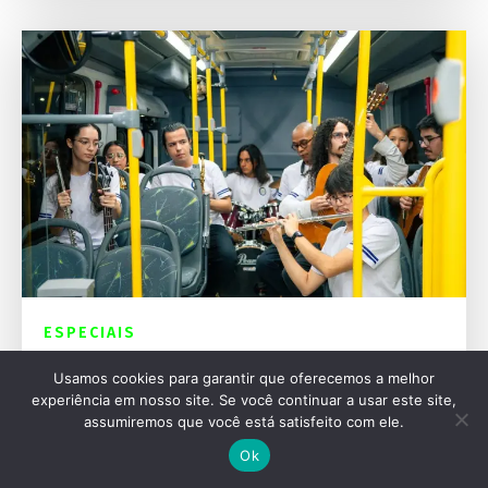
ESPECIAIS
Mercedes-Benz celebra 70 anos de história
Usamos cookies para garantir que oferecemos a melhor
no transporte de passageiros
experiência em nosso site. Se você continuar a usar este site,
assumiremos que você está satisfeito com ele.
Ok