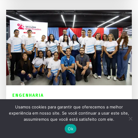
ENGENHARIA
Nissan e Firjan formam primeira turma em
Usamos cookies para garantir que oferecemos a melhor
carros elétricos
experiência em nosso site. Se você continuar a usar este site,
assumiremos que você está satisfeito com ele.
Ok