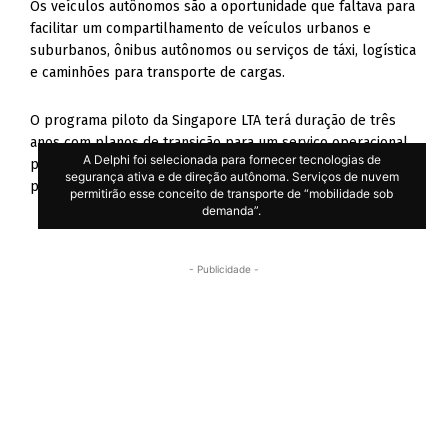
Os veículos autônomos são a oportunidade que faltava para
facilitar um compartilhamento de veículos urbanos e
suburbanos, ônibus autônomos ou serviços de táxi, logística
e caminhões para transporte de cargas.
O programa piloto da Singapore LTA terá duração de três
anos com planos de transição para um serviço operacional
A Delphi foi selecionada para fornecer tecnologias de
previsto para 2022. Outros testes estão sendo planejados
segurança ativa e de direção autônoma. Serviços de nuvem
pela Delphi para a América do Norte e Europa no futuro.
permitirão esse conceito de transporte de “mobilidade sob
demanda”.
- Publicidade -