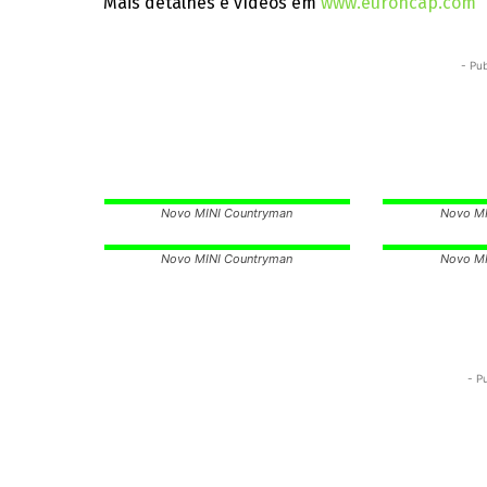
Mais detalhes e vídeos em
www.euroncap.com
- Pub
Novo MINI Countryman
Novo MI
Novo MINI Countryman
Novo MI
- P