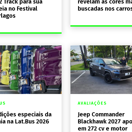
2 Track para sua
revelam as cores m
eia no Festival
buscadas nos carro
rlagos
US
AVALIAÇÕES
ições especiais da
Jeep Commander
ia na Lat.Bus 2026
Blackhawk 2027 ap
em 272 cv e motor