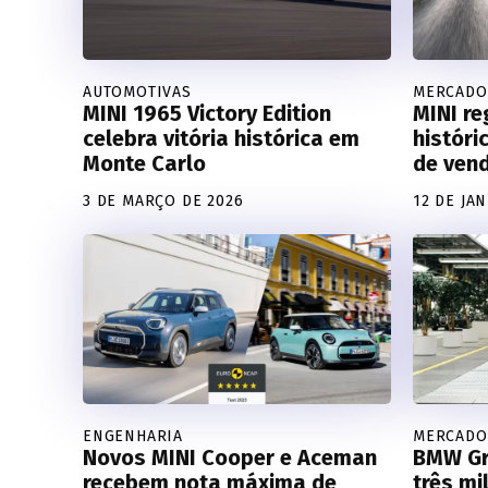
AUTOMOTIVAS
MERCADO
MINI 1965 Victory Edition
MINI re
celebra vitória histórica em
históri
Monte Carlo
de vend
3 DE MARÇO DE 2026
12 DE JA
ENGENHARIA
MERCADO
Novos MINI Cooper e Aceman
BMW Gr
recebem nota máxima de
três mi