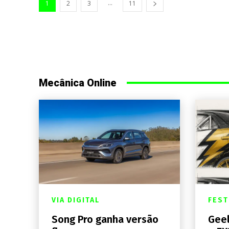
...
1
2
3
11
Mecânica Online
VIA DIGITAL
FEST
Song Pro ganha versão
Geel