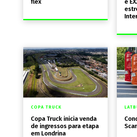
flex
e EX
estr
Inte
COPA TRUCK
LATB
Copa Truck inicia venda
Cond
de ingressos para etapa
Scan
em Londrina