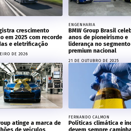
ENGENHARIA
gistra crescimento
BMW Group Brasil cele
co em 2025 com recorde
anos de pioneirismo e
as e eletrificação
liderança no segmento
premium nacional
NEIRO DE 2026
21 DE OUTUBRO DE 2025
FERNANDO CALMON
oup atinge a marca de
Políticas climática e in
lhões de veículos
devem sempre caminh