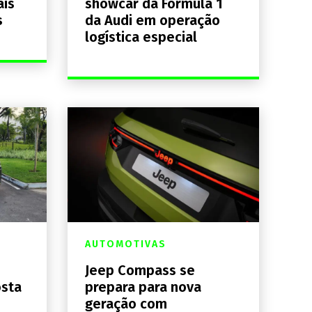
ais
showcar da Fórmula 1
s
da Audi em operação
logística especial
AUTOMOTIVAS
Jeep Compass se
osta
prepara para nova
geração com