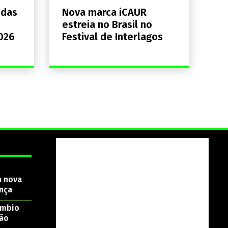
ndas
Nova marca iCAUR
estreia no Brasil no
026
Festival de Interlagos
a nova
nça
âmbio
são