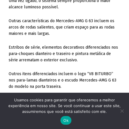
Uma vez ligado, o sistema sempre proporciona o maior
alcance luminoso possível.
Outras características do Mercedes-AMG G 63 incluem os
arcos de rodas salientes, que criam espaço para as rodas
maiores e mais largas.
Estribos de série, elementos decorativos diferenciados nos
para-choques dianteiro e traseiro e pintura metálica de
série arrematam o exterior exclusivo.
Outros itens diferenciados incluem o logo “V8 BITURBO”
nos para-lamas dianteiros e o escudo Mercedes-AMG G 63
do modelo na porta traseira.
Usamos cookies para garantir que oferecemos a melhor
Pinças de freios vermelhas, discos perfurados e rodas de
experiência em nosso site. Se você continuar a usar este site,
até 22 polegadas, oferecidas pela primeira vez,
assumiremos que você está satisfeito com ele.
complementam o design exterior.
Ok
O Mercedes-AMG G 63 fica ainda mais impactante com o