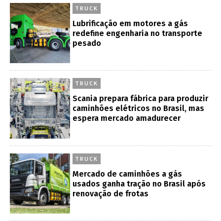
TRUCK
Lubrificação em motores a gás
redefine engenharia no transporte
pesado
TRUCK
Scania prepara fábrica para produzir
caminhões elétricos no Brasil, mas
espera mercado amadurecer
TRUCK
Mercado de caminhões a gás
usados ganha tração no Brasil após
renovação de frotas