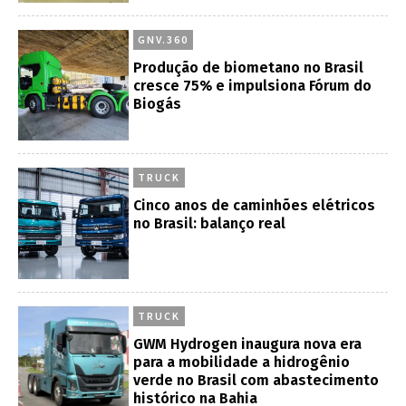
GNV.360
Produção de biometano no Brasil
cresce 75% e impulsiona Fórum do
Biogás
TRUCK
Cinco anos de caminhões elétricos
no Brasil: balanço real
TRUCK
GWM Hydrogen inaugura nova era
para a mobilidade a hidrogênio
verde no Brasil com abastecimento
histórico na Bahia