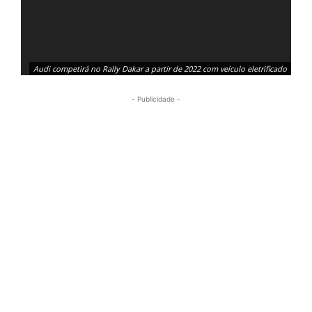
Audi competirá no Rally Dakar a partir de 2022 com veículo eletrificado
- Publicidade -