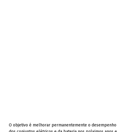
O objetivo é melhorar permanentemente o desempenho
dos conjuntos elétricos e da bateria nos próximos anos e