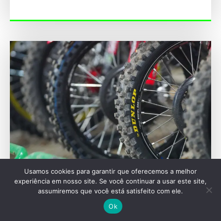
Usamos cookies para garantir que oferecemos a melhor
SEU VEÍCULO
experiência em nosso site. Se você continuar a usar este site,
assumiremos que você está satisfeito com ele.
Pneu pneumático: a invenção de pai que
transformou a mobilidade
Ok