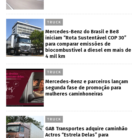
TRUCK
Mercedes-Benz do Brasil e Be8
iniciam “Rota Sustentável COP 30”
para comparar emissões de
biocombustível a diesel em mais de
4 mil km
TRUCK
Mercedes-Benz e parceiros lançam
segunda fase de promoção para
mulheres caminhoneiras
TRUCK
GAB Transportes adquire caminhão
Actros “Estrela Delas” para