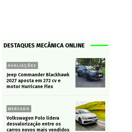
DESTAQUES MECÂNICA ONLINE
AVALIAÇÕES
Jeep Commander Blackhawk
2027 aposta em 272 cv e
motor Hurricane Flex
MERCADO
Volkswagen Polo lidera
desvalorização entre os
carros novos mais vendidos