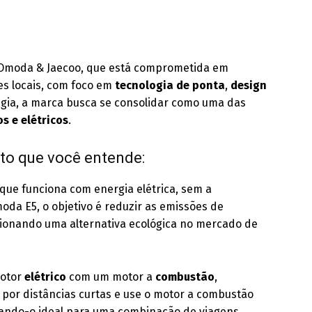
 Omoda & Jaecoo, que está comprometida em
s locais, com foco em
tecnologia de ponta
,
design
égia, a marca busca se consolidar como uma das
s e elétricos
.
to que você entende:
que funciona com energia elétrica, sem a
da E5, o objetivo é reduzir as emissões de
ionando uma alternativa ecológica no mercado de
otor
elétrico
com um motor a
combustão
,
 por distâncias curtas e use o motor a combustão
ando-o ideal para uma combinação de viagens