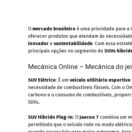
O
mercado brasileiro
é uma prioridade para a
oferecer produtos que atendam às necessidade
inovador
e
sustentabilidade
. Com essa estrat
principais opções no segmento de
SUVs híbrido
Mecânica Online – Mecânica do jei
SUV Elétrico
: É um
veículo utilitário esportivo
necessidade de combustíveis fósseis. Com o Omo
carbono e o consumo de combustíveis, proporc
SUVs.
SUV Híbrido Plug-In
: O
Jaecoo 7
combina um m
permitindo que o veículo rode no modo elétrico
quando necessário para maior autonomia, torn