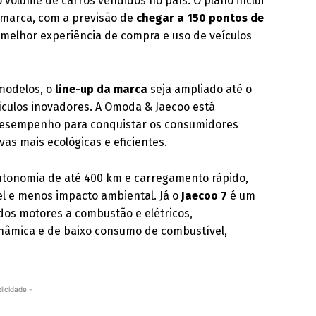
 volume de carros vendidos no país. O plano inclui
marca, com a previsão de
chegar a 150 pontos de
a melhor experiência de compra e uso de veículos
 modelos, o
line-up da marca
seja ampliado até o
ículos inovadores. A Omoda & Jaecoo está
 desempenho para conquistar os consumidores
vas mais ecológicas e eficientes.
utonomia de até 400 km e carregamento rápido,
l e menos impacto ambiental. Já o
Jaecoo 7
é um
dos motores a combustão e elétricos,
nâmica e de baixo consumo de combustível,
licidade -