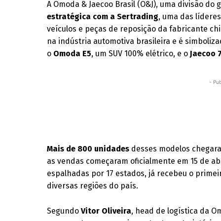
A Omoda & Jaecoo Brasil (O&J), uma divisão do 
estratégica com a Sertrading
, uma das lídere
veículos e peças de reposição da fabricante ch
na indústria automotiva brasileira e é simboli
o
Omoda E5
, um SUV 100% elétrico, e o
Jaecoo 
- Pub
Mais de 800 unidades
desses modelos chegaram
as vendas começaram oficialmente em 15 de abr
espalhadas por 17 estados, já recebeu o primei
diversas regiões do país.
Segundo
Vitor Oliveira
, head de logística da O