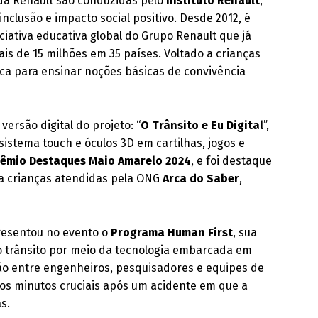
a da Renault são conduzidas pelo
Instituto Renault
,
clusão e impacto social positivo. Desde 2012, é
iciativa educativa global do Grupo Renault que já
ais de 15 milhões em 35 países. Voltado a crianças
údica para ensinar noções básicas de convivência
versão digital do projeto: “
O Trânsito e Eu Digital
”,
sistema touch e óculos 3D em cartilhas, jogos e
rêmio Destaques Maio Amarelo 2024
, e foi destaque
 a crianças atendidas pela ONG
Arca do Saber
,
presentou no evento o
Programa Human First
, sua
o trânsito por meio da tecnologia embarcada em
ção entre engenheiros, pesquisadores e equipes de
, os minutos cruciais após um acidente em que a
s.