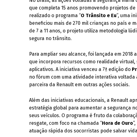
No Brasil, as ações voltadas à segurança viári
que completa 15 anos promovendo projetos de in
realizado o programa “
O Trânsito e Eu
”, uma in
beneficiou mais de 270 mil crianças no país e m
de 7 a 11 anos, o projeto utiliza metodologia l
segura no trânsito.
Para ampliar seu alcance, foi lançada em 2018 a 
que incorpora recursos como realidade virtual, 
aplicativos. A iniciativa venceu a 7ª edição do
P
no fórum com uma atividade interativa voltada
parceira da Renault em outras ações sociais.
Além das iniciativas educacionais, a Renault a
estratégia global para aumentar a segurança n
seus veículos. O programa é fruto da colabora
resgate, com foco na chamada “
Hora de Ouro
”
atuação rápida dos socorristas pode salvar vida