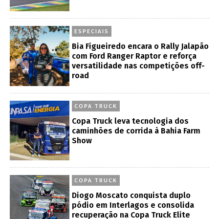
ESPECIAIS
Bia Figueiredo encara o Rally Jalapão
com Ford Ranger Raptor e reforça
versatilidade nas competições off-
road
COPA TRUCK
Copa Truck leva tecnologia dos
caminhões de corrida à Bahia Farm
Show
COPA TRUCK
Diogo Moscato conquista duplo
pódio em Interlagos e consolida
recuperação na Copa Truck Elite