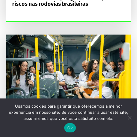
riscos nas rodovias brasileiras
Usamos cookies para garantir que oferecemos a melhor
experiência em nosso site. Se você continuar a usar este site,
assumiremos que você está satisfeito com ele.
ESPECIAIS
Ok
Mercedes-Benz celebra 70 anos de história
no transporte de passageiros