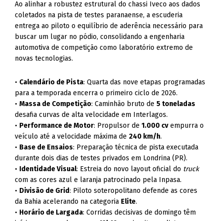
Ao alinhar a robustez estrutural do chassi Iveco aos dados
coletados na pista de testes paranaense
, a escuderia
entrega ao piloto o equilíbrio de aderência necessário para
buscar um lugar no pódio, consolidando a engenharia
automotiva de competição como laboratório extremo de
novas tecnologias.
•
Calendário de Pista
: Quarta das nove etapas programadas
para a temporada encerra o primeiro ciclo de 2026.
•
Massa de Competição
: Caminhão bruto de
5 toneladas
desafia curvas de alta velocidade em Interlagos.
•
Performance de Motor
: Propulsor de
1.000 cv
empurra o
veículo até a velocidade máxima de
240 km/h
.
•
Base de Ensaios
: Preparação técnica de pista executada
durante dois dias de testes privados em Londrina (PR).
•
Identidade Visual
: Estreia do novo layout oficial do
truck
com as cores azul e laranja patrocinado pela Inpasa.
•
Divisão de Grid
: Piloto soteropolitano defende as cores
da Bahia acelerando na categoria
Elite
.
•
Horário de Largada
: Corridas decisivas de domingo têm