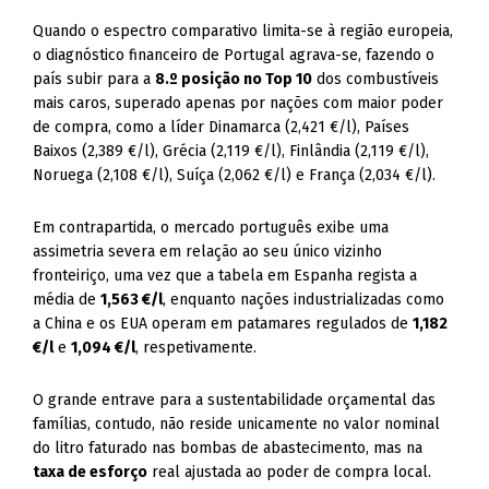
Quando o espectro comparativo limita-se à região europeia,
o diagnóstico financeiro de Portugal agrava-se, fazendo o
país subir para a
8.º posição no Top 10
dos combustíveis
mais caros, superado apenas por nações com maior poder
de compra, como a líder Dinamarca (2,421 €/l), Países
Baixos (2,389 €/l), Grécia (2,119 €/l), Finlândia (2,119 €/l),
Noruega (2,108 €/l), Suíça (2,062 €/l) e França (2,034 €/l).
Em contrapartida, o mercado português exibe uma
assimetria severa em relação ao seu único vizinho
fronteiriço, uma vez que a tabela em Espanha regista a
média de
1,563 €/l
, enquanto nações industrializadas como
a China e os EUA operam em patamares regulados de
1,182
€/l
e
1,094 €/l
, respetivamente.
O grande entrave para a sustentabilidade orçamental das
famílias, contudo, não reside unicamente no valor nominal
do litro faturado nas bombas de abastecimento, mas na
taxa de esforço
real ajustada ao poder de compra local.