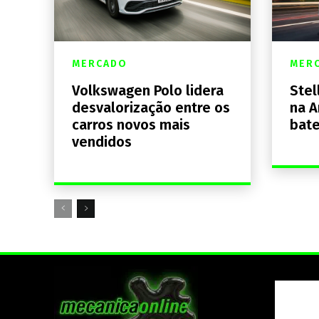
MERCADO
MER
Volkswagen Polo lidera
Stel
desvalorização entre os
na A
carros novos mais
bate
vendidos