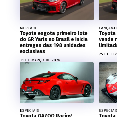
MERCADO
LANÇAME
Toyota esgota primeiro lote
Toyota 
do GR Yaris no Brasil e inicia
venda n
entregas das 198 unidades
limitad
exclusivas
25 DE FE
31 DE MARÇO DE 2026
ESPECIAIS
ESPECIAI
Toyota GAZOO Racing
Toyota