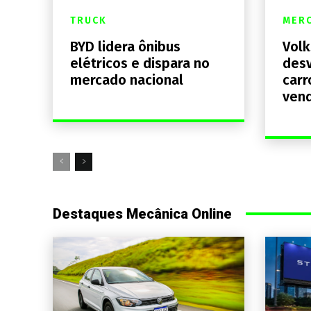
TRUCK
MER
BYD lidera ônibus
Volk
elétricos e dispara no
desv
mercado nacional
carr
ven
Destaques Mecânica Online