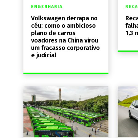
ENGENHARIA
RECA
Volkswagen derrapa no
Reca
céu: como o ambicioso
falh
plano de carros
1,3 
voadores na China virou
um fracasso corporativo
e judicial