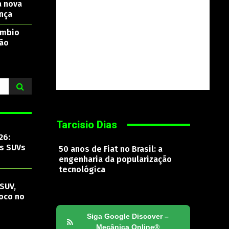
a nova
nça
âmbio
são
Tarcisio Dias
26:
os SUVs
50 anos de Fiat no Brasil: a
engenharia da popularização
tecnológica
SUV,
oco no
Siga Google Discover –
Mecânica Online®