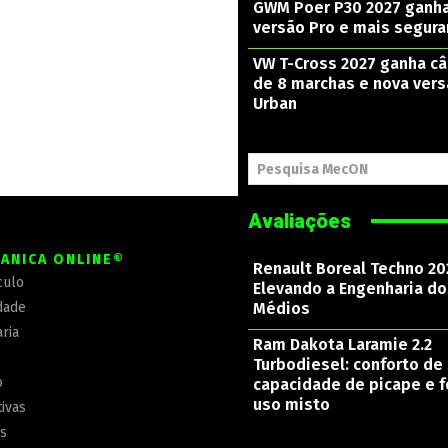
GWM Poer P30 2027 ganh
versão Pro e mais segura
VW T-Cross 2027 ganha c
de 8 marchas e nova ver
Urban
Pesquisa MecON
Avaliações
ÂNICA ONLINE®
Renault Boreal Techno 20
culo
Elevando a Engenharia d
dade
Médios
ria
Ram Dakota Laramie 2.2
Turbodiesel: conforto de 
o
capacidade de picape e f
uso misto
ivas
is