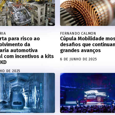
RIA
FERNANDO CALMON
rta para risco ao
Cúpula Mobilidade mos
olvimento da
desafios que continu
aria automotiva
grandes avanços
l com incentivos a kits
6 DE JUNHO DE 2025
SKD
LHO DE 2025