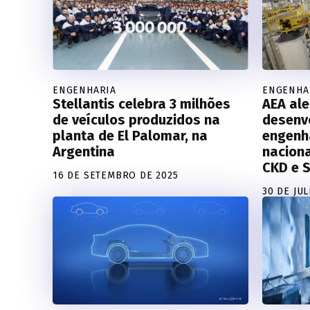
ENGENHARIA
ENGENHA
Stellantis celebra 3 milhões
AEA ale
de veículos produzidos na
desenv
planta de El Palomar, na
engenh
Argentina
naciona
CKD e 
16 DE SETEMBRO DE 2025
30 DE JU