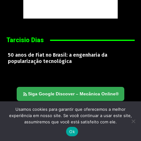
Tarcisio Dias
50 anos de Fiat no Brasil: a engenharia da
popularização tecnológica
Siga Google Discover – Mecânica Online®
Usamos cookies para garantir que oferecemos a melhor
experiência em nosso site. Se você continuar a usar este site,
Mecânica Online
® | © 2000–2026 | Todos os direitos
assumiremos que você está satisfeito com ele.
reservados. Reprodução proibida sem autorização.
Ok