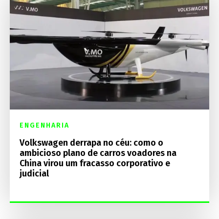
ENGENHARIA
Volkswagen derrapa no céu: como o
ambicioso plano de carros voadores na
China virou um fracasso corporativo e
judicial