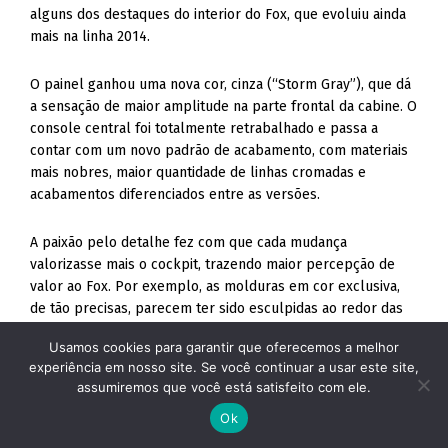
alguns dos destaques do interior do Fox, que evoluiu ainda
mais na linha 2014.
O painel ganhou uma nova cor, cinza (“Storm Gray”), que dá
a sensação de maior amplitude na parte frontal da cabine. O
console central foi totalmente retrabalhado e passa a
contar com um novo padrão de acabamento, com materiais
mais nobres, maior quantidade de linhas cromadas e
acabamentos diferenciados entre as versões.
A paixão pelo detalhe fez com que cada mudança
valorizasse mais o cockpit, trazendo maior percepção de
valor ao Fox. Por exemplo, as molduras em cor exclusiva,
de tão precisas, parecem ter sido esculpidas ao redor das
áreas de comando e controles de rádio, ar-condicionado e
Usamos cookies para garantir que oferecemos a melhor
botões especiais.
experiência em nosso site. Se você continuar a usar este site,
assumiremos que você está satisfeito com ele.
Esses elementos separam visualmente cada área de
Ok
visualização do motorista, organizando melhor as regiões de
interface do interior. regiões de interface do interior. O