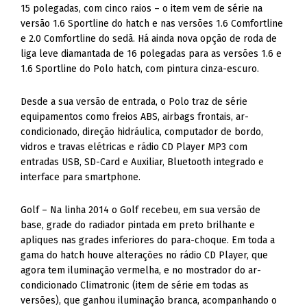
15 polegadas, com cinco raios – o item vem de série na
versão 1.6 Sportline do hatch e nas versões 1.6 Comfortline
e 2.0 Comfortline do sedã. Há ainda nova opção de roda de
liga leve diamantada de 16 polegadas para as versões 1.6 e
1.6 Sportline do Polo hatch, com pintura cinza-escuro.
Desde a sua versão de entrada, o Polo traz de série
equipamentos como freios ABS, airbags frontais, ar-
condicionado, direção hidráulica, computador de bordo,
vidros e travas elétricas e rádio CD Player MP3 com
entradas USB, SD-Card e Auxiliar, Bluetooth integrado e
interface para smartphone.
Golf – Na linha 2014 o Golf recebeu, em sua versão de
base, grade do radiador pintada em preto brilhante e
apliques nas grades inferiores do para-choque. Em toda a
gama do hatch houve alterações no rádio CD Player, que
agora tem iluminação vermelha, e no mostrador do ar-
condicionado Climatronic (item de série em todas as
versões), que ganhou iluminação branca, acompanhando o