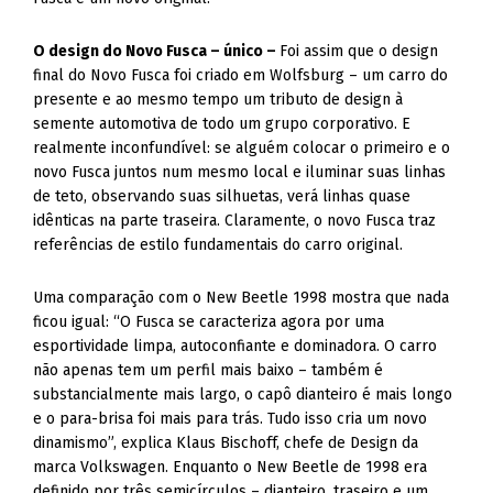
O design do Novo Fusca – único –
Foi assim que o design
final do Novo Fusca foi criado em Wolfsburg – um carro do
presente e ao mesmo tempo um tributo de design à
semente automotiva de todo um grupo corporativo. E
realmente inconfundível: se alguém colocar o primeiro e o
novo Fusca juntos num mesmo local e iluminar suas linhas
de teto, observando suas silhuetas, verá linhas quase
idênticas na parte traseira. Claramente, o novo Fusca traz
referências de estilo fundamentais do carro original.
Uma comparação com o New Beetle 1998 mostra que nada
ficou igual: “O Fusca se caracteriza agora por uma
esportividade limpa, autoconfiante e dominadora. O carro
não apenas tem um perfil mais baixo – também é
substancialmente mais largo, o capô dianteiro é mais longo
e o para-brisa foi mais para trás. Tudo isso cria um novo
dinamismo”, explica Klaus Bischoff, chefe de Design da
marca Volkswagen. Enquanto o New Beetle de 1998 era
definido por três semicírculos – dianteiro, traseiro e um