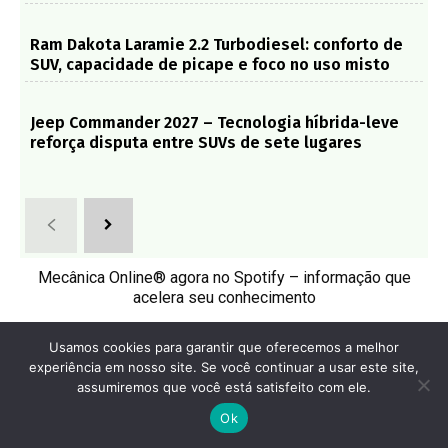
Ram Dakota Laramie 2.2 Turbodiesel: conforto de
SUV, capacidade de picape e foco no uso misto
Jeep Commander 2027 – Tecnologia híbrida-leve
reforça disputa entre SUVs de sete lugares
Mecânica Online® agora no Spotify – informação que
acelera seu conhecimento
Para quem gosta de entender o mundo automotivo, o
Mecânica
Usamos cookies para garantir que oferecemos a melhor
Online® Podcast com Tarcisio Dias
traz análises técnicas,
experiência em nosso site. Se você continuar a usar este site,
entrevistas e os principais assuntos da indústria automotiva, de um
jeito claro e direto.
assumiremos que você está satisfeito com ele.
Clique aqui para ouvir agora no Spotify!
Ok