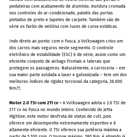
pedaleiras com acabamento de alumínio, moldura cromada
nos controles do ar-condicionado, painéis das portas
pintados de preto e tapetes de carpete. Também são de
série os faróis de neblina com luzes de curva estáticas.
Indo direto ao ponto: com o Fusca, a Volkswagen criou um
dos carros mais seguros neste segmento. O controle
eletrônico de estabilidade (ESC) é de série, assim como um
eficiente conjunto de airbags frontais e laterais que
protegem os passageiros. Naturalmente, a carroceria – em
sua maior parte soldada a laser e galvanizada – tem um dos
melhores índices de rigidez torcional da categoria, 26.000
Nm/º.
Motor 2.0 TSI com 211 cv –
A Volkswagen adota o 2.0 TSI de
211 cv no Fusca no mundo inteiro. Conhecido do Jetta
Highline, este motor desfruta de status de cult, pois
oferece um desempenho extremamente esportivo e é
altamente eficiente. O TSI oferece sua potência máxima a
partir de 5.100 rpm. O torque máximo, 280 Nm, é atingido já