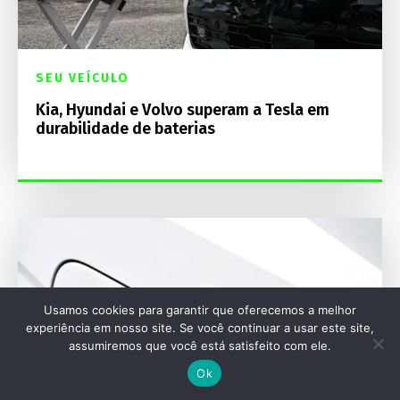
SEU VEÍCULO
Kia, Hyundai e Volvo superam a Tesla em
durabilidade de baterias
Usamos cookies para garantir que oferecemos a melhor
experiência em nosso site. Se você continuar a usar este site,
assumiremos que você está satisfeito com ele.
Ok