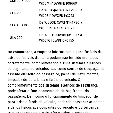
Classe B 200
WDDMH4DW8FN108669
De WDDSJ4DWXFN141395 a
CLA 200
WDDSJ4DWXFN143753
De WDDSJ5CWXFN141980 a
CLA 45 AMG
WDDSJ5CWXFN143841
De WDCTG4DW8FJ059017 a
GLA 200
WDCTG4DW8FJ070455
No comunicado, a empresa informa que alguns fusíveis da
caixa de fusíveis dianteira podem não ter sido montados
corretamente, comprometendo alguns sistemas elétricos
de segurança do veículos, tais como sensor de ocupação de
assento dianteiro do passageiro, painel de instrumentos,
limpador de para-brisa e faróis do veículo. O
comprometimento dos sistemas elétricos de segurança
pode afetar o funcionamento do air bag frontal do
passageiro, bem como o funcionamento do limpador de
para-brisa e faróis do veículo, podendo ocasionar acidentes
e danos físicos aos ocupantes do veículo e/ou terceiros.