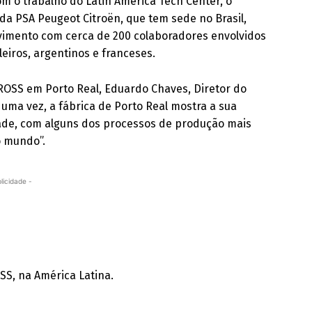
m o trabalho do Latin America Tech Center, o
da PSA Peugeot Citroën, que tem sede no Brasil,
vimento com cerca de 200 colaboradores envolvidos
eiros, argentinos e franceses.
ROSS em Porto Real, Eduardo Chaves, Diretor do
s uma vez, a fábrica de Porto Real mostra a sua
dade, com alguns dos processos de produção mais
o mundo”.
licidade -
SS, na América Latina.