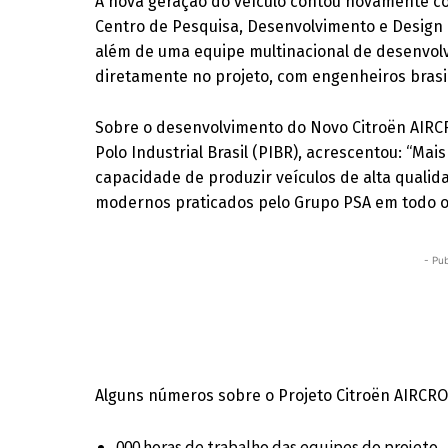
A nova geração do veículo contou novamente co
Centro de Pesquisa, Desenvolvimento e Design 
além de uma equipe multinacional de desenvol
diretamente no projeto, com engenheiros brasil
Sobre o desenvolvimento do Novo Citroën AIRC
Polo Industrial Brasil (PIBR), acrescentou: “Mai
capacidade de produzir veículos de alta quali
modernos praticados pelo Grupo PSA em todo 
- Pub
Alguns números sobre o Projeto Citroën AIRCRO
000 horas de trabalho das equipes do projeto.