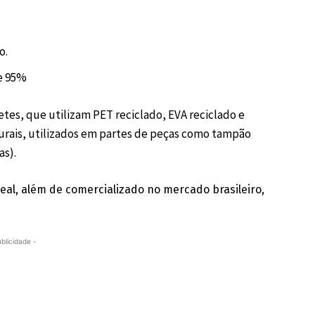
o.
e 95%
petes, que utilizam PET reciclado, EVA reciclado e
aturais, utilizados em partes de peças como tampão
as).
al, além de comercializado no mercado brasileiro,
ublicidade -