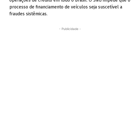
operações de crédito em todo o Brasil. O SNG impede que o
processo de financiamento de veículos seja suscetível a
fraudes sistêmicas.
- Publicidade -