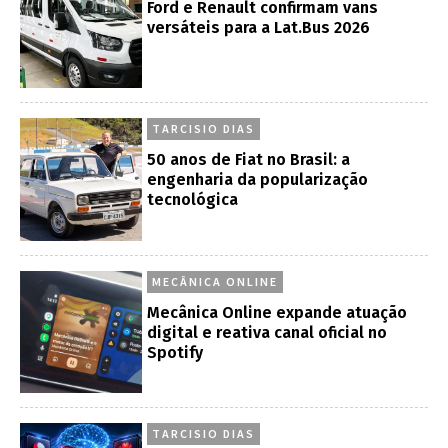
Ford e Renault confirmam vans
versáteis para a Lat.Bus 2026
TARCISIO DIAS
50 anos de Fiat no Brasil: a
engenharia da popularização
tecnológica
MECÂNICA ONLINE
Mecânica Online expande atuação
digital e reativa canal oficial no
Spotify
TARCISIO DIAS