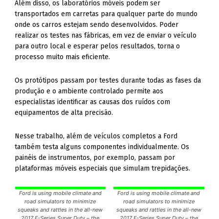
Além disso, os laboratórios móveis podem ser
transportados em carretas para qualquer parte do mundo
onde os carros estejam sendo desenvolvidos. Poder
realizar os testes nas fábricas, em vez de enviar o veículo
para outro local e esperar pelos resultados, torna o
processo muito mais eficiente.
Os protótipos passam por testes durante todas as fases da
produção e o ambiente controlado permite aos
especialistas identificar as causas dos ruídos com
equipamentos de alta precisão.
Nesse trabalho, além de veículos completos a Ford
também testa alguns componentes individualmente. Os
painéis de instrumentos, por exemplo, passam por
plataformas móveis especiais que simulam trepidações.
Ford is using mobile climate and
Ford is using mobile climate and
road simulators to minimize
road simulators to minimize
squeaks and rattles in the all-new
squeaks and rattles in the all-new
2017 F-Series Super Duty – the
2017 F-Series Super Duty – the