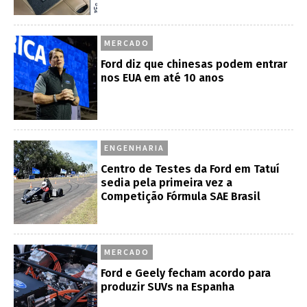
MERCADO
Ford diz que chinesas podem entrar
nos EUA em até 10 anos
ENGENHARIA
Centro de Testes da Ford em Tatuí
sedia pela primeira vez a
Competição Fórmula SAE Brasil
MERCADO
Ford e Geely fecham acordo para
produzir SUVs na Espanha