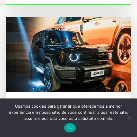
FESTIVAL INTERLAGOS
Usamos cookies para garantir que oferecemos a melhor
Nova marca iCAUR estreia no Brasil no
experiência em nosso site. Se você continuar a usar este site,
Festival de Interlagos
assumiremos que você está satisfeito com ele.
Ok