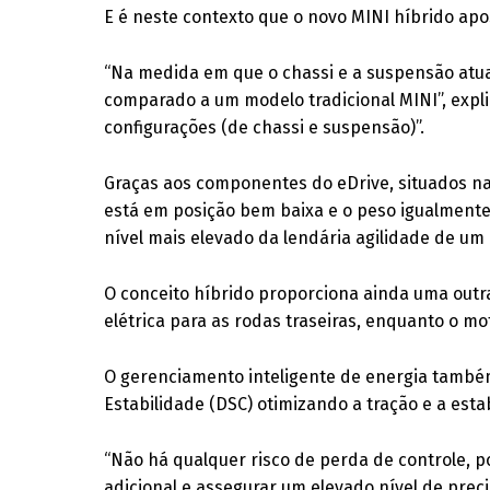
E é neste contexto que o novo MINI híbrido apos
“Na medida em que o chassi e a suspensão atua
comparado a um modelo tradicional MINI”, expli
configurações (de chassi e suspensão)”.
Graças aos componentes do eDrive, situados na 
está em posição bem baixa e o peso igualmente
nível mais elevado da lendária agilidade de um
O conceito híbrido proporciona ainda uma outra
elétrica para as rodas traseiras, enquanto o mo
O gerenciamento inteligente de energia també
Estabilidade (DSC) otimizando a tração e a estab
“Não há qualquer risco de perda de controle, p
adicional e assegurar um elevado nível de preci