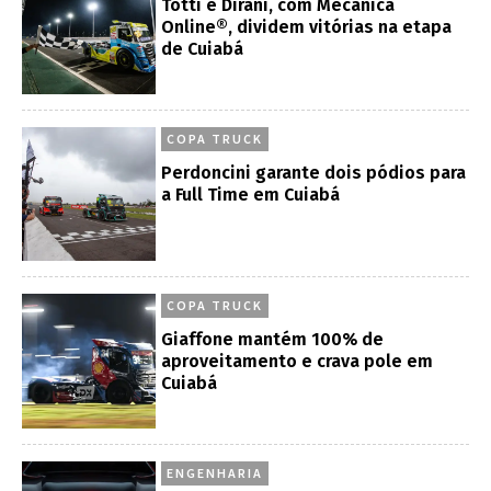
Totti e Dirani, com Mecânica
Online®, dividem vitórias na etapa
de Cuiabá
COPA TRUCK
Perdoncini garante dois pódios para
a Full Time em Cuiabá
COPA TRUCK
Giaffone mantém 100% de
aproveitamento e crava pole em
Cuiabá
ENGENHARIA