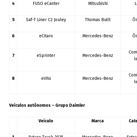
4
FUSO eCanter
Mitsubishi
L
5
Saf-T Liner C2 Jouley
Thomas Built
Ôn
6
eCitaro
Mercedes-Benz
Ôn
Com
7
eSprinter
Mercedes-Benz
l
Com
8
eVito
Mercedes-Benz
l
Veículos autônomos – Grupo Daimler
Veículo
Marca
Cat