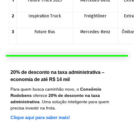
1
Future Truck 2025
Mercedes-Benz
Extr
2
Inspiration Truck
Freightliner
Extr
3
Future Bus
Mercedes-Benz
Ônibu
20% de desconto na taxa administrativa –
economia de até R$ 14 mil
Para quem busca caminhão novo, o
Consórcio
Rodobens
oferece
20% de desconto na taxa
administrativa
. Uma solução inteligente para quem
precisa investir na frota.
Clique aqui para saber mais!