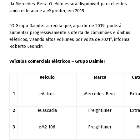
da Mercedes-Benz. O eVito estará disponível para clientes
ainda este ano e a eSprinter, em 2019.
“O Grupo Daimler acredita que, a partir de 2019, poderá
aumentar progressivamente a oferta de caminhões e ônibus
elétricos, visando altos volumes por volta de 2021”, informa
Roberto Leoncini.
Veículos comerciais elétricos – Grupo Daimler
Veículo
Marca
Cat
1
eActros
Mercedes-Benz
Extr
2
eCascadia
Freightliner
Extr
3
eM2 106
Freightliner
M