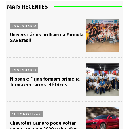
MAIS RECENTES
ENGENHARIA
Universitários brilham na Fórmula
SAE Brasil
ENGENHARIA
Nissan e Firjan formam primeira
turma em carros elétricos
AUTOMOTIVAS
Chevrolet Camaro pode voltar
como sedã em 2029 e desafiar