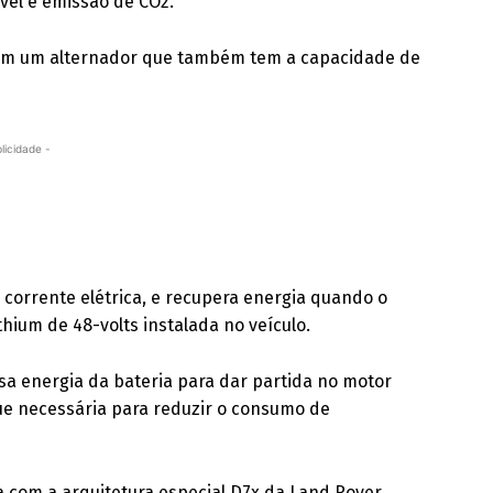
vel e emissão de CO2.
om um alternador que também tem a capacidade de
licidade -
 corrente elétrica, e recupera energia quando o
hium de 48-volts instalada no veículo.
ssa energia da bateria para dar partida no motor
que necessária para reduzir o consumo de
a com a arquitetura especial D7x da Land Rover,