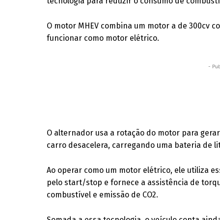
tecnologia para reduzir o consumo de combustí
O motor MHEV combina um motor a de 300cv c
funcionar como motor elétrico.
- Pub
O alternador usa a rotação do motor para gerar
carro desacelera, carregando uma bateria de lit
Ao operar como um motor elétrico, ele utiliza e
pelo start/stop e fornece a assistência de tor
combustível e emissão de CO2.
Somada a essa tecnologia, o veículo conta aind