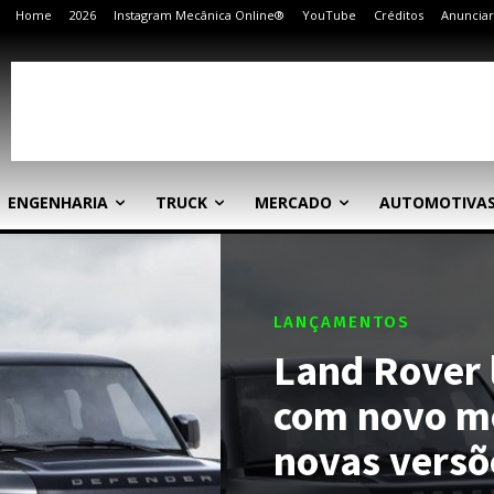
Home
2026
Instagram Mecânica Online®
YouTube
Créditos
Anunciar
ENGENHARIA
TRUCK
MERCADO
AUTOMOTIVA
LANÇAMENTOS
Land Rover 
com novo mo
novas versõ