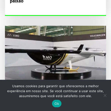
paixão
Usamos cookies para garantir que oferecemos a melhor
experiência em nosso site. Se você continuar a usar este site,
ENGENHARIA
assumiremos que você está satisfeito com ele.
Volkswagen derrapa no céu: como o
Ok
ambicioso plano de carros voadores na