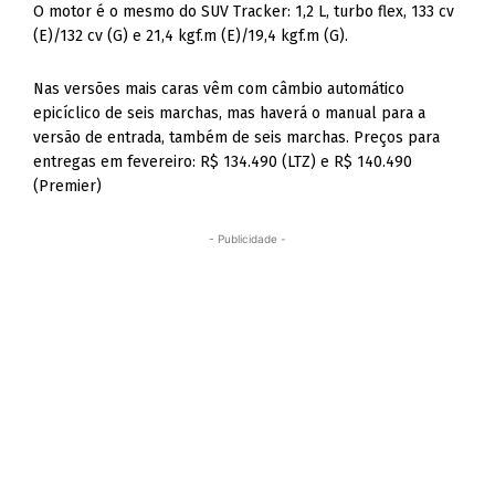
O motor é o mesmo do SUV Tracker: 1,2 L, turbo flex, 133 cv
(E)/132 cv (G) e 21,4 kgf.m (E)/19,4 kgf.m (G).
Nas versões mais caras vêm com câmbio automático
epicíclico de seis marchas, mas haverá o manual para a
versão de entrada, também de seis marchas. Preços para
entregas em fevereiro: R$ 134.490 (LTZ) e R$ 140.490
(Premier)
- Publicidade -