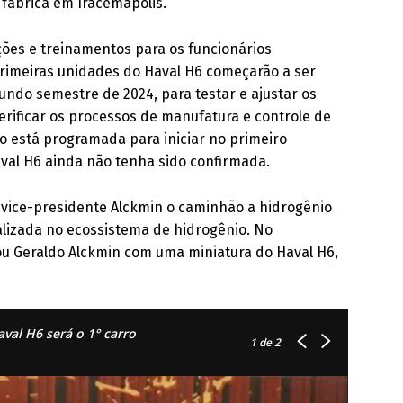
fábrica em Iracemápolis.
ões e treinamentos para os funcionários
primeiras unidades do Haval H6 começarão a ser
do semestre de 2024, para testar e ajustar os
rificar os processos de manufatura e controle de
o está programada para iniciar no primeiro
val H6 ainda não tenha sido confirmada.
vice-presidente Alckmin o caminhão a hidrogênio
alizada no ecossistema de hidrogênio. No
u Geraldo Alckmin com uma miniatura do Haval H6,
al H6 será o 1° carro
1
de 2