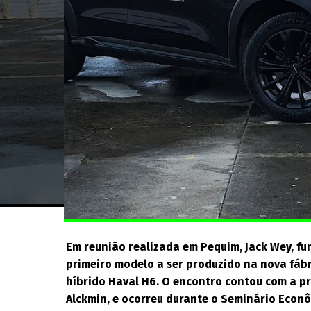
Em reunião realizada em Pequim, Jack Wey, f
primeiro modelo a ser produzido na nova fábr
híbrido Haval H6. O encontro contou com a pr
Alckmin, e ocorreu durante o Seminário Econô