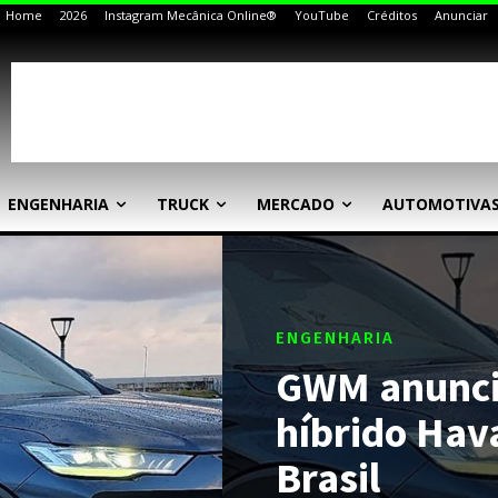
Home
2026
Instagram Mecânica Online®
YouTube
Créditos
Anunciar
ENGENHARIA
TRUCK
MERCADO
AUTOMOTIVA
ENGENHARIA
GWM anunci
híbrido Hav
Brasil