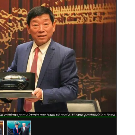
 confirma para Alckmin que Haval H6 será o 1° carro produzido no Brasil