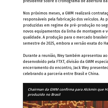
presidente sobre o cronograma de abertura da 
Nos próximos meses, a GWM realizará contrataç
responsáveis pela fabricação dos veículos. As 
produzidas em regime de pré-produção no segun
novos equipamentos da linha de montagem e ve
qualidade. A produção para o mercado brasileir
semestre de 2025, embora a versão exata do Ha
Durante a reunião, Wey também apresentou ao 
desenvolvido pela FTXT, divisão da GWM especi
encerramento do encontro, Jack Wey presenteo
celebrando a parceria entre Brasil e China.
Chairman da GWM confirma para Alckmin que Hav
produzido no Brasil