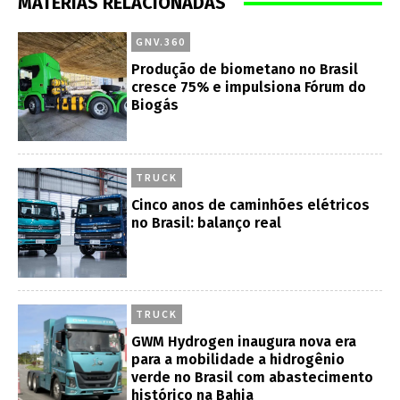
MATÉRIAS RELACIONADAS
GNV.360
Produção de biometano no Brasil
cresce 75% e impulsiona Fórum do
Biogás
TRUCK
Cinco anos de caminhões elétricos
no Brasil: balanço real
TRUCK
GWM Hydrogen inaugura nova era
para a mobilidade a hidrogênio
verde no Brasil com abastecimento
histórico na Bahia