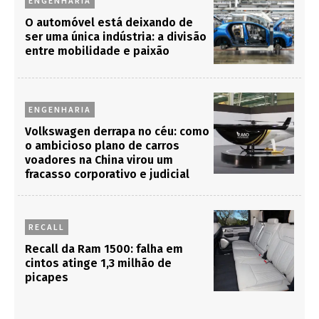
ENGENHARIA
O automóvel está deixando de
ser uma única indústria: a divisão
entre mobilidade e paixão
ENGENHARIA
Volkswagen derrapa no céu: como
o ambicioso plano de carros
voadores na China virou um
fracasso corporativo e judicial
RECALL
Recall da Ram 1500: falha em
cintos atinge 1,3 milhão de
picapes