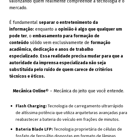
valorizando quem realmente compreende a tecnologia e o
mercado.
É fundamental
separar o entretenimento da
informação:
enquanto a
opinião é algo que qualquer um
pode ter
, o
embasamento para formação de
conteúdo
sólido vem exclusivamente de
formação
acadêmica, dedicação e anos de trabalho
especializado
.
Essa realidade precisa mudar para que a
autoridade da imprensa especializada não seja
substituída pelo ruído de quem carece de critérios
técnicos e éticos.
Mecânica Online®
– Mecânica do jeito que você entende.
Flash Charging:
Tecnologia de carregamento ultrarrápido
de altíssima potência que utiliza arquiteturas avançadas para
reabastecer a bateria do veículo em frações de minutos.
Bateria Blade LFP:
Tecnologia proprietária de células de
fosfato de ferro-lítio dispostas em formato de lâminas