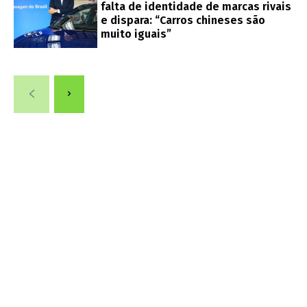
falta de identidade de marcas rivais
e dispara: “Carros chineses são
muito iguais”