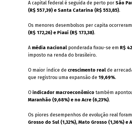
A capital federal é seguida de perto por
São Pau
(R$ 557,39) e Santa Catarina (R$ 553,85)
.
Os menores desembolsos per capita ocorrera
(R$ 172,26) e Piauí (R$ 173,38)
.
A
média nacional
ponderada fixou-se em
R$ 4
imposto na renda do brasileiro
.
O maior índice de
crescimento real
de arrecada
que registrou uma expansão de
19,69%
.
O
indicador macroeconômico
também apontou
Maranhão (9,68%) e no Acre (6,23%)
.
Os piores desempenhos de evolução real for
Grosso do Sul (1,32%), Mato Grosso (1,36%) e