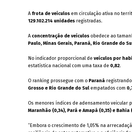
A
frota de veículos
em circulação ativa no terri
129.102.214 unidades
registradas
.
A
concentração de veículos
obedece ao tamanh
Paulo, Minas Gerais, Paraná, Rio Grande do Su
No indicador proporcional de
veículos por hab
estatística nacional com uma taxa de
0,82
.
O ranking prossegue com o
Paraná
registrand
Grosso e Rio Grande do Sul
empatados com
0,
Os menores índices de adensamento veicular 
Maranhão (0,34), Pará e Amapá (0,35) e Bahia 
“Embora o crescimento de 1,05% na arrecadação 