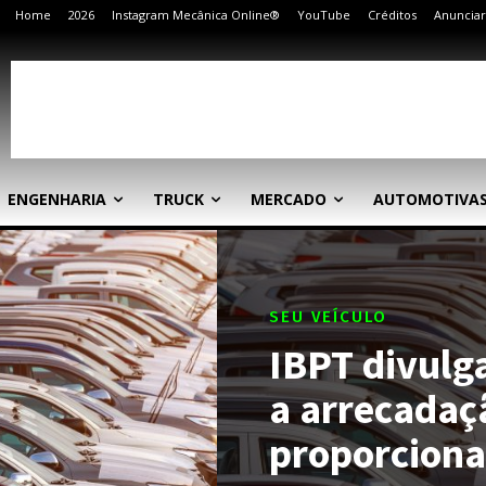
Home
2026
Instagram Mecânica Online®
YouTube
Créditos
Anunciar
ENGENHARIA
TRUCK
MERCADO
AUTOMOTIVA
SEU VEÍCULO
IBPT divulg
a arrecadaç
proporciona