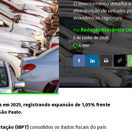
O levantamento detalha o
distribuição de veículos p
econômicas regionais.
Redação Mecânica On
Por
3 de junho de 2026
4
min
s em 2025, registrando expansão de 1,05% frente
São Paulo.
utação (IBPT)
consolidou os dados fiscais do país