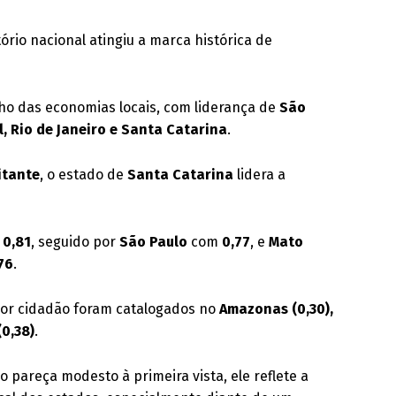
tório nacional atingiu a marca histórica de
o das economias locais, com liderança de
São
l, Rio de Janeiro e Santa Catarina
.
itante
, o estado de
Santa Catarina
lidera a
o
0,81
, seguido por
São Paulo
com
0,77
, e
Mato
76
.
por cidadão foram catalogados no
Amazonas (0,30),
(0,38)
.
pareça modesto à primeira vista, ele reflete a