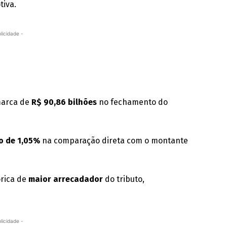
tiva
.
licidade -
marca de
R$ 90,86 bilhões
no fechamento do
o de 1,05%
na comparação direta com o montante
órica de
maior arrecadador
do tributo,
licidade -