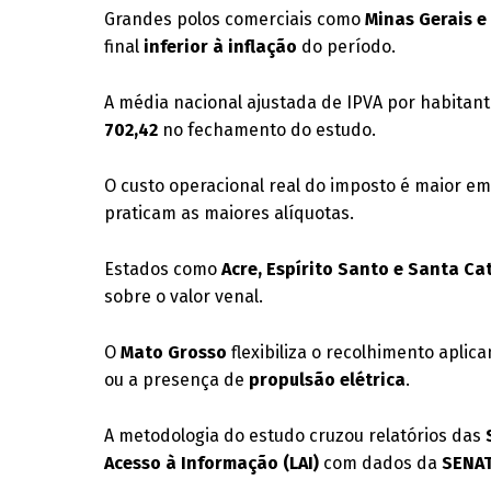
Grandes polos comerciais como
Minas Gerais e
final
inferior à inflação
do período
.
A média nacional ajustada de IPVA por habitan
702,42
no fechamento do estudo
.
O custo operacional real do imposto é maior e
praticam as maiores alíquotas
.
Estados como
Acre, Espírito Santo e Santa Ca
sobre o valor venal
.
O
Mato Grosso
flexibiliza o recolhimento aplic
ou a presença de
propulsão elétrica
.
A metodologia do estudo cruzou relatórios das
Acesso à Informação (LAI)
com dados da
SENAT