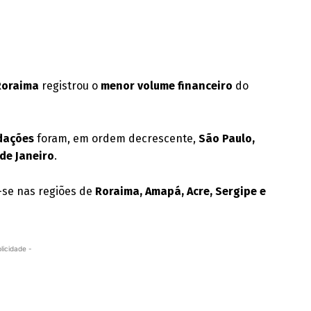
Roraima
registrou o
menor volume financeiro
do
dações
foram, em ordem decrescente,
São Paulo,
 de Janeiro
.
se nas regiões de
Roraima, Amapá, Acre, Sergipe e
licidade -