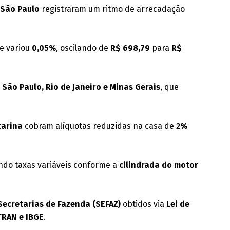
 São Paulo
registraram um ritmo de arrecadação
te variou
0,05%
, oscilando de
R$ 698,79
para
R$
m
São Paulo, Rio de Janeiro e Minas Gerais
, que
tarina
cobram alíquotas reduzidas na casa de
2%
ando taxas variáveis conforme a
cilindrada do motor
Secretarias de Fazenda (SEFAZ)
obtidos via
Lei de
RAN e IBGE
.