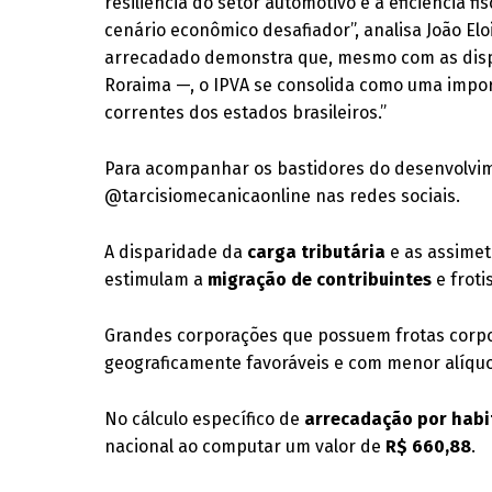
resiliência do setor automotivo e a eficiência 
cenário econômico desafiador”, analisa João El
arrecadado demonstra que, mesmo com as disp
Roraima —, o IPVA se consolida como uma impor
correntes dos estados brasileiros.”
Para acompanhar os bastidores do desenvolvime
@tarcisiomecanicaonline nas redes sociais.
A disparidade da
carga tributária
e as assimet
estimulam a
migração de contribuintes
e froti
Grandes corporações que possuem frotas corp
geograficamente favoráveis e com menor alíqu
No cálculo específico de
arrecadação por habi
nacional ao computar um valor de
R$ 660,88
.