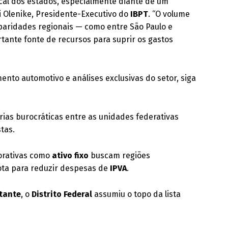
fiscal dos estados, especialmente diante de um
oi Olenike, Presidente-Executivo do
IBPT
. “O volume
aridades regionais — como entre São Paulo e
tante fonte de recursos para suprir os gastos
nto automotivo e análises exclusivas do setor, siga
rias burocráticas entre as unidades federativas
stas
.
orativas como
ativo fixo
buscam regiões
ota para reduzir despesas de
IPVA
.
tante
, o
Distrito Federal
assumiu o topo da lista