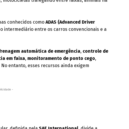
, motocicletas trafegando entre faixas, animais na
emas conhecidos como
ADAS (Advanced Driver
o intermediário entre os carros convencionais e a
frenagem automática de emergência
,
controle de
ia em faixa
,
monitoramento de ponto cego
,
. No entanto, esses recursos ainda exigem
licidade -
ular, definida pela
SAE International
, divide a