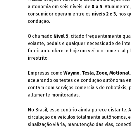
autonomia em seis níveis, de
0 a 5
. Atualmente
consumidor operam entre os
níveis 2 e 3
, nos 
condução.
O chamado
Nível 5
, citado frequentemente qua
volante, pedais e qualquer necessidade de in
fabricante oferece hoje um veículo comercial
irrestrito.
Empresas como
Waymo
,
Tesla
,
Zoox
,
Motional
acelerando os testes de condução autônoma em
contam com serviços comerciais de robotáxis,
altamente monitoradas.
No Brasil, esse cenário ainda parece distante.
circulação de veículos totalmente autônomos, e
sinalização viária, manutenção das vias, conec