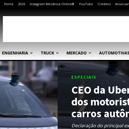
Home
2026
Instagram Mecânica Online®
YouTube
Créditos
Anunciar
ENGENHARIA
TRUCK
MERCADO
AUTOMOTIVA
ESPECIAIS
CEO da Uber
dos motoris
carros aut
Declaração do principal e