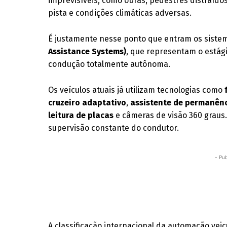
imprevisíveis, como obras, pedestres distraídos
pista e condições climáticas adversas.
É justamente nesse ponto que entram os sist
Assistance Systems)
, que representam o estági
condução totalmente autônoma.
Os veículos atuais já utilizam tecnologias como
cruzeiro adaptativo
,
assistente de permanênc
leitura de placas
e câmeras de visão 360 graus
supervisão constante do condutor.
- Pub
A classificação internacional da automação veic