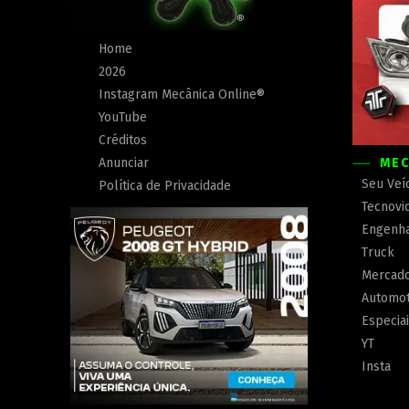
Home
2026
Instagram Mecânica Online®
YouTube
Créditos
Anunciar
MEC
Seu Veí
Política de Privacidade
Tecnovi
Engenha
Truck
Mercad
Automot
Especia
YT
Insta