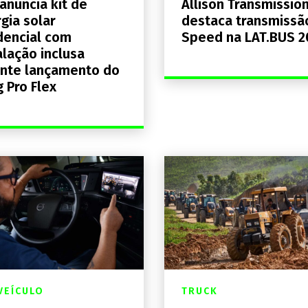
anuncia kit de
Allison Transmissio
gia solar
destaca transmissã
dencial com
Speed na LAT.BUS 2
alação inclusa
nte lançamento do
 Pro Flex
VEÍCULO
TRUCK