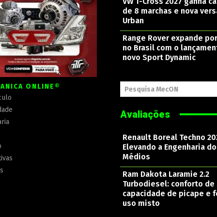
VW T-Cross 2027 ganha c
de 8 marchas e nova ver
Urban
Range Rover expande por
no Brasil com o lançamen
novo Sport Dynamic
ÂNICA ONLINE®
Pesquisa MecON
culo
dade
Avaliações
ria
Renault Boreal Techno 20
o
Elevando a Engenharia d
Médios
ivas
is
Ram Dakota Laramie 2.2
Turbodiesel: conforto de 
capacidade de picape e f
uso misto