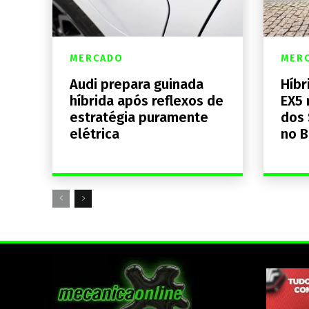
MERCADO
MER
Audi prepara guinada
Híbr
híbrida após reflexos de
EX5 
estratégia puramente
dos 
elétrica
no B