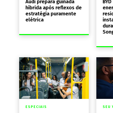
Audi prepara guinada
BYD 
híbrida após reflexos de
ener
estratégia puramente
resi
elétrica
inst
dura
Song
ESPECIAIS
SEU 