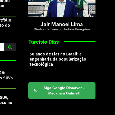
âmbio
são
tfólio
to do
Tarcisio Dias
50 anos de Fiat no Brasil: a
engenharia da popularização
tecnológica
26:
os SUVs
Siga Google Discover –
Mecânica Online®
SUV,
oco no