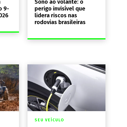
n
Sono ao volante: o
o 9-
perigo invisível que
026
lidera riscos nas
rodovias brasileiras
SEU VEÍCULO