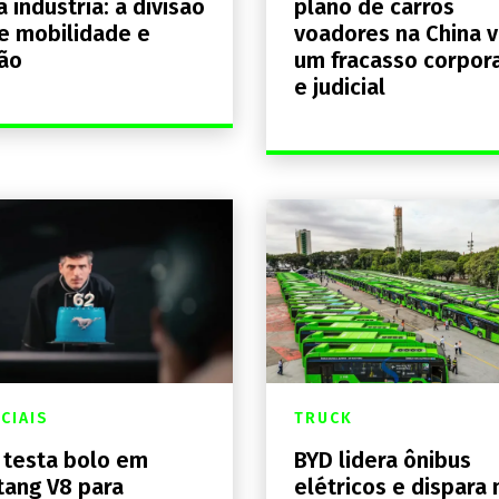
a indústria: a divisão
plano de carros
e mobilidade e
voadores na China v
ão
um fracasso corpor
e judicial
CIAIS
TRUCK
 testa bolo em
BYD lidera ônibus
ang V8 para
elétricos e dispara 