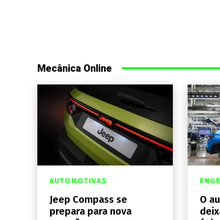
Mecânica Online
AUTOMOTIVAS
ENGE
Jeep Compass se
O au
prepara para nova
deix