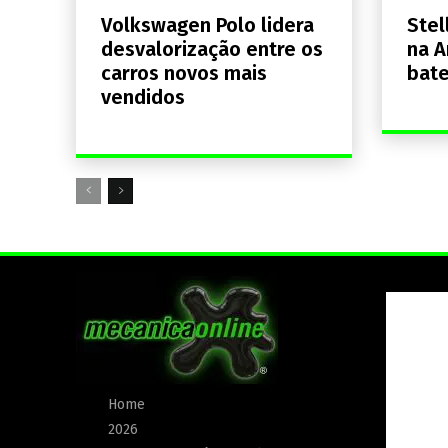
Volkswagen Polo lidera
Stel
desvalorização entre os
na A
carros novos mais
bate
vendidos
Home
2026