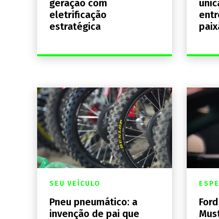
geração com
únic
eletrificação
entr
estratégica
paix
SEU VEÍCULO
ESPE
Pneu pneumático: a
Ford
invenção de pai que
Must