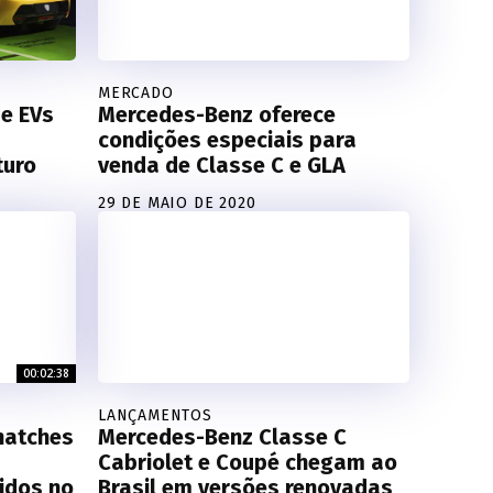
MERCADO
e EVs
Mercedes-Benz oferece
condições especiais para
turo
venda de Classe C e GLA
29 DE MAIO DE 2020
00:02:38
LANÇAMENTOS
hatches
Mercedes-Benz Classe C
Cabriolet e Coupé chegam ao
idos no
Brasil em versões renovadas