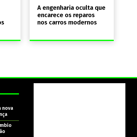
A engenharia oculta que
encarece os reparos
os
nos carros modernos
a nova
nça
âmbio
são