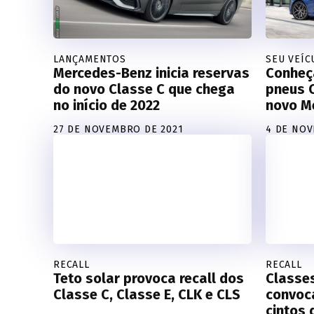
LANÇAMENTOS
SEU VEÍC
Mercedes-Benz inicia reservas
Conheç
do novo Classe C que chega
pneus C
no início de 2022
novo M
27 DE NOVEMBRO DE 2021
4 DE NOV
RECALL
RECALL
Teto solar provoca recall dos
Classes
Classe C, Classe E, CLK e CLS
convoc
cintos 