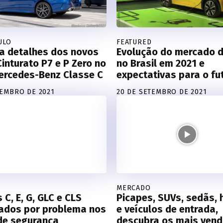
ULO
FEATURED
a detalhes dos novos
Evolução do mercado d
inturato P7 e P Zero no
no Brasil em 2021 e
ercedes-Benz Classe C
expectativas para o fu
EMBRO DE 2021
20 DE SETEMBRO DE 2021
MERCADO
 C, E, G, GLC e CLS
Picapes, SUVs, sedãs, 
ados por problema nos
e veículos de entrada,
de segurança
descubra os mais vend