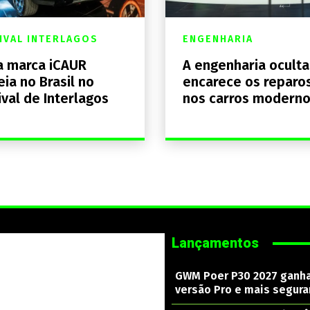
IVAL INTERLAGOS
ENGENHARIA
 marca iCAUR
A engenharia ocult
eia no Brasil no
encarece os reparo
ival de Interlagos
nos carros modern
Lançamentos
GWM Poer P30 2027 ganh
versão Pro e mais segura