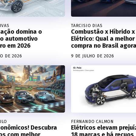
IVAS
TARCISIO DIAS
icação domina o
Combustão x Híbrido x
o automotivo
Elétrico: Qual a melhor
iro em 2026
compra no Brasil agor
HO DE 2026
9 DE JULHO DE 2026
ULO
FERNANDO CALMON
conômicos! Descubra
Elétricos elevam preju
ros com melhor
18 marcas e há recuos