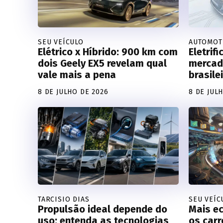
SEU VEÍCULO
AUTOMOT
Elétrico x Híbrido: 900 km com
Eletrif
dois Geely EX5 revelam qual
mercad
vale mais a pena
brasile
8 DE JULHO DE 2026
8 DE JUL
TARCISIO DIAS
SEU VEÍC
Propulsão ideal depende do
Mais e
uso: entenda as tecnologias
os car