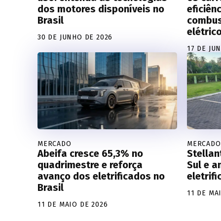
dos motores disponíveis no
eficiên
Brasil
combus
elétric
30 DE JUNHO DE 2026
17 DE JU
MERCADO
MERCADO
Abeifa cresce 65,3% no
Stellan
quadrimestre e reforça
Sul e a
avanço dos eletrificados no
eletrif
Brasil
11 DE MA
11 DE MAIO DE 2026