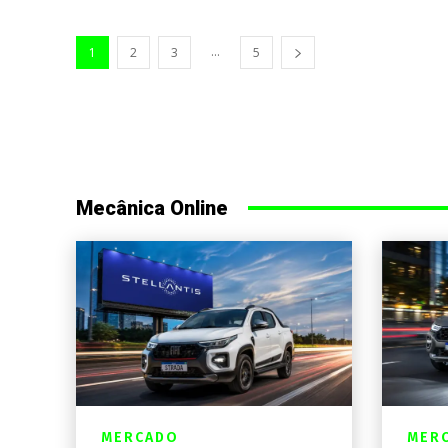
...
1
2
3
5
Mecânica Online
MERCADO
MER