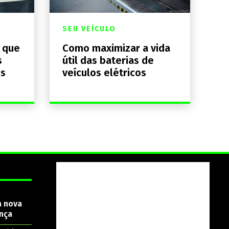
SEU VEÍCULO
a que
Como maximizar a vida
s
útil das baterias de
os
veículos elétricos
a nova
nça