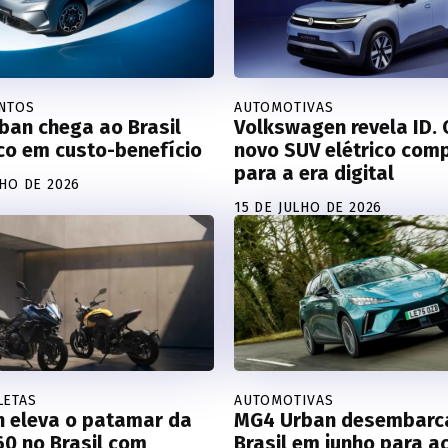
NTOS
AUTOMOTIVAS
ban chega ao Brasil
Volkswagen revela ID. 
co em custo-benefício
novo SUV elétrico com
para a era digital
LHO DE 2026
15 DE JULHO DE 2026
LETAS
AUTOMOTIVAS
h eleva o patamar da
MG4 Urban desembarc
60 no Brasil com
Brasil em junho para ac