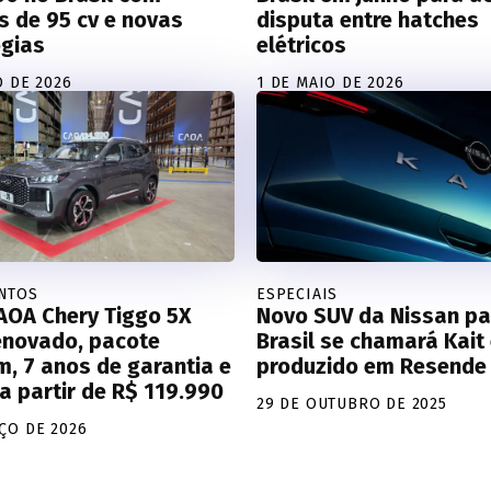
 de 95 cv e novas
disputa entre hatches
ogias
elétricos
O DE 2026
1 DE MAIO DE 2026
NTOS
ESPECIAIS
AOA Chery Tiggo 5X
Novo SUV da Nissan pa
enovado, pacote
Brasil se chamará Kait
, 7 anos de garantia e
produzido em Resende
a partir de R$ 119.990
29 DE OUTUBRO DE 2025
ÇO DE 2026