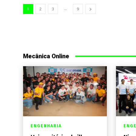
...
1
2
3
9
Mecânica Online
ENGENHARIA
ENGE