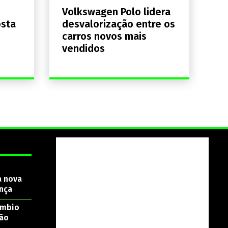
Volkswagen Polo lidera
osta
desvalorização entre os
carros novos mais
vendidos
a nova
nça
âmbio
são