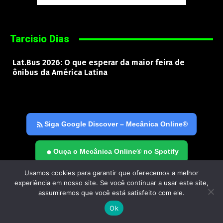
Tarcisio Dias
Lat.Bus 2026: O que esperar da maior feira de
ônibus da América Latina
Siga Google Discover – Mecânica Online®
●
Ouça o Mecânica Online® no Spotify
Usamos cookies para garantir que oferecemos a melhor
experiência em nosso site. Se você continuar a usar este site,
assumiremos que você está satisfeito com ele.
Mecânica Online
® | © 2000–2026 | Todos os direitos
reservados. Reprodução proibida sem autorização.
Ok