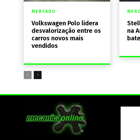
MERCADO
MER
Volkswagen Polo lidera
Stel
desvalorização entre os
na A
carros novos mais
bate
vendidos