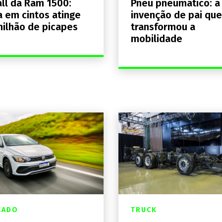
ll da Ram 1500:
Pneu pneumático: a
a em cintos atinge
invenção de pai que
milhão de picapes
transformou a
mobilidade
CADO
TRUCK