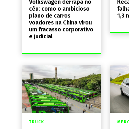
Volkswagen derrapa no
Reca
céu: como o ambicioso
falh
plano de carros
1,3 
voadores na China virou
um fracasso corporativo
e judicial
TRUCK
MER