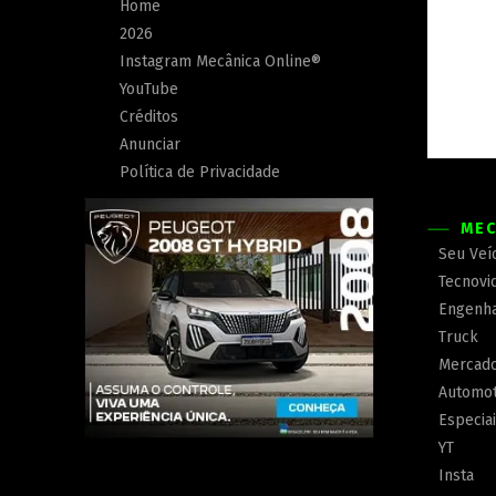
Home
2026
Instagram Mecânica Online®
YouTube
Créditos
Anunciar
Política de Privacidade
MEC
Seu Veí
Tecnovi
Engenha
Truck
Mercad
Automot
Especia
YT
Insta