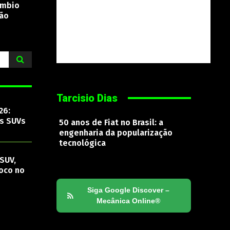
âmbio
são
Tarcisio Dias
26:
os SUVs
50 anos de Fiat no Brasil: a
engenharia da popularização
tecnológica
SUV,
oco no
Siga Google Discover –
Mecânica Online®