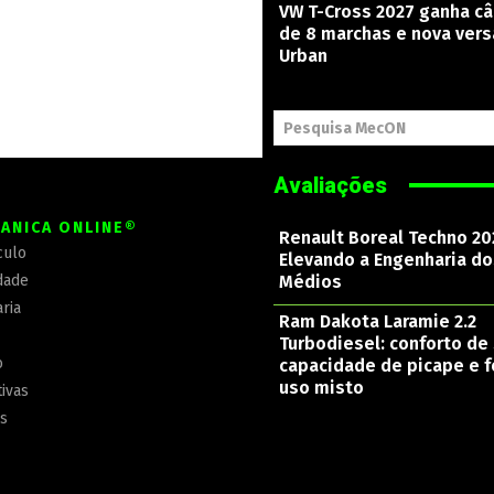
VW T-Cross 2027 ganha c
de 8 marchas e nova ver
Urban
Pesquisa MecON
Avaliações
ÂNICA ONLINE®
Renault Boreal Techno 20
culo
Elevando a Engenharia d
dade
Médios
ria
Ram Dakota Laramie 2.2
Turbodiesel: conforto de 
o
capacidade de picape e f
uso misto
ivas
is