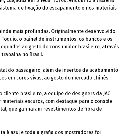
 14, calçadas em pneus 175/60, enquanto a traseira
o sistema de fixação do escapamento e nos materiais
 ainda mais profundas. Originalmente desenvolvido
Tóquio, o painel de instrumentos, os bancos e os
equados ao gosto do consumidor brasileiro, através
trabalha no Brasil.
rontal do passageiro, além de insertos de acabamento
icos em cores vivas, ao gosto do mercado chinês.
cliente brasileiro, a equipe de designers da JAC
r materiais escuros, com destaque para o console
ntal, que ganharam revestimentos de fibra de
a é azul e toda a grafia dos mostradores foi