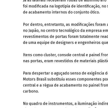
Já as laterais receberam rodas de alumínio aro
foi modificada na logotipia de identificação, n
de acabamento internos do conjunto ótico.
Por dentro, entretanto, as modificações foram
no Japão, no centro tecnológico da empresa em 
revestimentos de portas foram totalmente read
de uma equipe de designers e engenheiros que 
Itens como cluster, console central e painel f
nas portas, eram revestidos de materiais plást
Para despertar o aguçado senso de exigência do 
Motors Brasil substituiu esses componentes po
central e a régua de acabamento no painel fro
carbono.
No quadro de instrumentos, a iluminação indiret