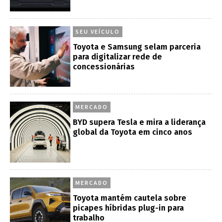
SEU VEÍCULO
Toyota e Samsung selam parceria
para digitalizar rede de
concessionárias
MERCADO
BYD supera Tesla e mira a liderança
global da Toyota em cinco anos
MERCADO
Toyota mantém cautela sobre
picapes híbridas plug-in para
trabalho