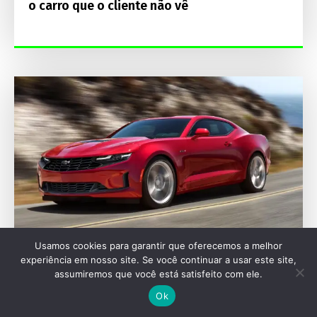
o carro que o cliente não vê
Usamos cookies para garantir que oferecemos a melhor
experiência em nosso site. Se você continuar a usar este site,
AUTOMOTIVAS
assumiremos que você está satisfeito com ele.
Ok
Chevrolet Camaro pode voltar como sedã em
2029 e desafiar puristas