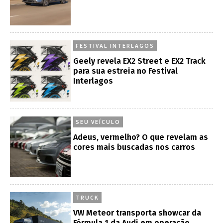
FESTIVAL INTERLAGOS
Geely revela EX2 Street e EX2 Track
para sua estreia no Festival
Interlagos
SEU VEÍCULO
Adeus, vermelho? O que revelam as
cores mais buscadas nos carros
TRUCK
VW Meteor transporta showcar da
Fórmula 1 da Audi em operação