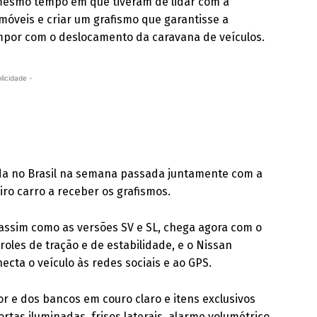
mesmo tempo em que tiveram de lidar com a
omóveis e criar um grafismo que garantisse a
por com o deslocamento da caravana de veículos.
licidade -
ada no Brasil na semana passada juntamente com a
iro carro a receber os grafismos.
 assim como as versões SV e SL, chega agora com o
roles de tração e de estabilidade, e o Nissan
cta o veículo às redes sociais e ao GPS.
or e dos bancos em couro claro e itens exclusivos
rtas iluminadas, frisos laterais, alarme volumétrico,