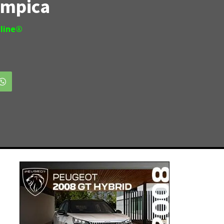
ímpica
line®