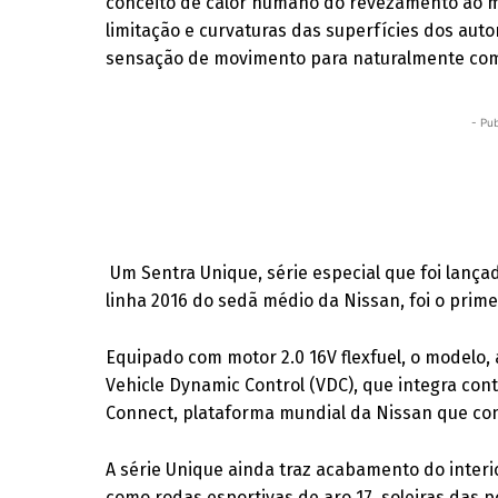
conceito de calor humano do revezamento ao 
limitação e curvaturas das superfícies dos aut
sensação de movimento para naturalmente com
- Pub
Um Sentra Unique, série especial que foi lanç
linha 2016 do sedã médio da Nissan, foi o prime
Equipado com motor 2.0 16V flexfuel, o modelo,
Vehicle Dynamic Control (VDC), que integra cont
Connect, plataforma mundial da Nissan que cone
A série Unique ainda traz acabamento do interi
como rodas esportivas de aro 17, soleiras das po