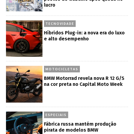
lucro
TECNOVIDADE
Híbridos Plug-in: a nova era do luxo
e alto desempenho
MOTOCICLETAS
BMW Motorrad revela nova R 12 G/S
na cor preta no Capital Moto Week
ESPECIAIS
Fábrica russa mantém produção
pirata de modelos BMW